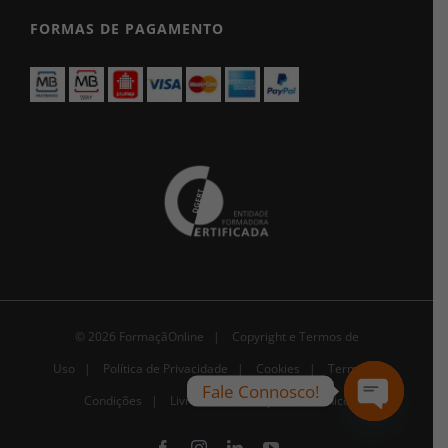
FORMAS DE PAGAMENTO
© 2026 FormaçãOnline |
Copyright e Termos de
Uso
|
Política de Privacidade
|
Cookies
|
Termos e
Fale Connosco!
Condições |
Livro de Reclamações Eletrónico
Open
chaty
Facebook
Instagram
LinkedIn
YouTube