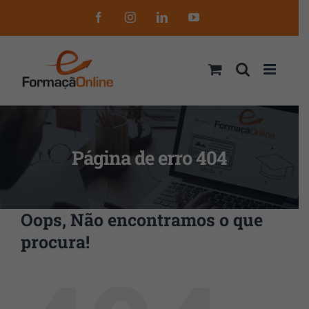
Skip
Facebook
Instagram
LinkedIn
YouTube
to
content
Página de erro 404
Oops, Não encontramos o que
procura!