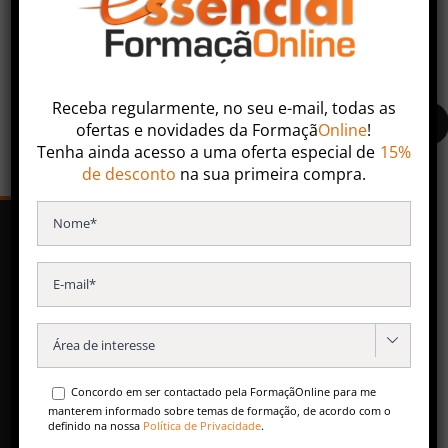
Faça uma pesquisa ou entre em contacto com nossa
equipa especializada.
Receba regularmente, no seu e-mail, todas as
ofertas
e
novidades
da
Formaçã
Online
!
Tenha ainda acesso a uma oferta especial de
15%
de desconto
na sua primeira compra.
SERVIÇOS
Formação Contínua
Especializações Pós-Universitárias

Formação para Empresas
Concordo em ser contactado pela FormaçãOnline para me
Conteúdos Gratuitos
manterem informado sobre temas de formação, de acordo com o
definido na nossa
Política de Privacidade
.