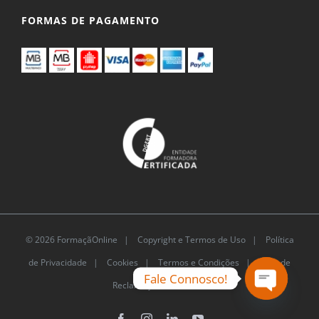
FORMAS DE PAGAMENTO
© 2026 FormaçãOnline |
Copyright e Termos de Uso
|
Política
de Privacidade
|
Cookies
|
Termos e Condições |
Livro de
Fale Connosco!
Reclamações Eletrónico
Open
Facebook
Instagram
LinkedIn
YouTube