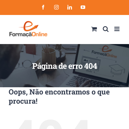
Skip
Facebook
Instagram
LinkedIn
YouTube
to
content
Página de erro 404
Oops, Não encontramos o que
procura!