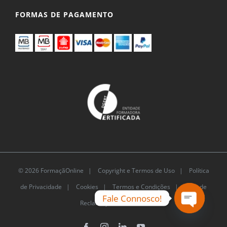
FORMAS DE PAGAMENTO
© 2026 FormaçãOnline |
Copyright e Termos de Uso
|
Política
de Privacidade
|
Cookies
|
Termos e Condições |
Livro de
Fale Connosco!
Reclamações Eletrónico
Open
chaty
Facebook
Instagram
LinkedIn
YouTube