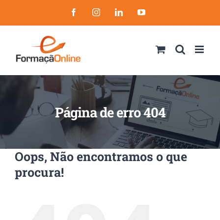
Skip
Facebook
Instagram
LinkedIn
YouTube
to
content
Página de erro 404
Oops, Não encontramos o que
procura!