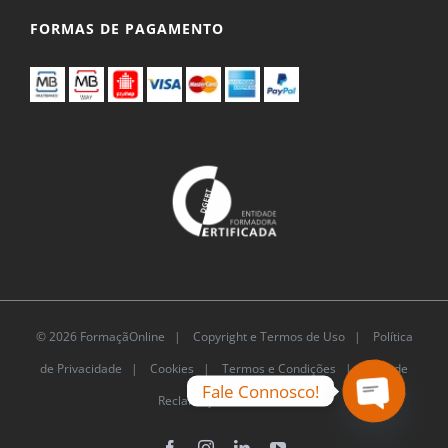
FORMAS DE PAGAMENTO
© 2026 FormaçãOnline |
Copyright e Termos de
Uso
|
Política de Privacidade
|
Cookies
|
Termos e
Fale Connosco!
Condições |
Livro de Reclamações Eletrónico
Open
Facebook
Instagram
LinkedIn
YouTube