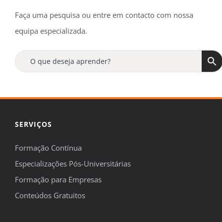
Faça uma pesquisa ou entre em contacto com nossa
equipa especializada.
ofertas
novidades
Formaçã
Online
15%
de desconto
SERVIÇOS
Formação Contínua
Especializações Pós-Universitárias

Formação para Empresas
Concordo em ser contactado pela FormaçãOnline para me
Conteúdos Gratuitos
manterem informado sobre temas de formação, de acordo com o
definido na nossa
Política de Privacidade
.