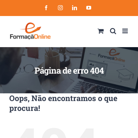
Skip
Facebook
Instagram
LinkedIn
YouTube
to
content
Página de erro 404
Oops, Não encontramos o que
procura!