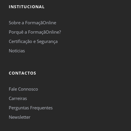
INSTITUCIONAL
*Campos obrigatórios.
Sobre a FormaçãOnline
Este site é protegido pelo reCAPTCHA e pelo Google
Política de privacidade
e
Termos de
Porquê a FormaçãOnline?
serviço
se aplicam.
Certificação e Segurança
Notícias
CONTACTOS
Fale Connosco
Carreiras
Perguntas Frequentes
Newsletter