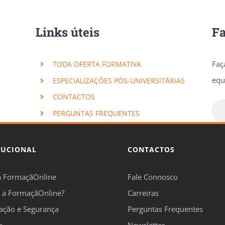
Links úteis
F
Faç
TODA OFERTA FORMATIVA
equ
ESPECIALIZAÇÕES PÓS-UNIVERSITÁRIAS
CONTACTOS
PERGUNTAS FREQUENTES
TUCIONAL
CONTACTOS
a FormaçãOnline
Fale Connosco
 a FormaçãOnline?
Carreiras
cação e Segurança
Perguntas Frequentes