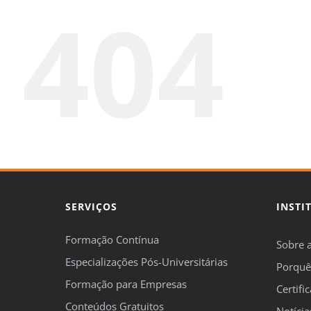
404
SERVIÇOS
INSTI
Formação Contínua
Sobre 
Especializações Pós-Universitárias
Porquê
Formação para Empresas
Certifi
Conteúdos Gratuitos