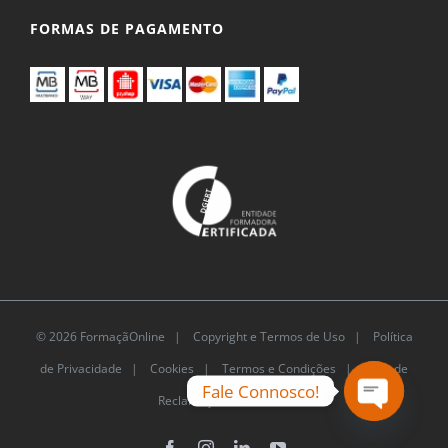
FORMAS DE PAGAMENTO
© 2026 FormaçãOnline |
Copyright e Termos de Uso
|
Política
de Privacidade
|
Cookies
|
Termos e Condições |
Livro de
Fale Connosco!
Reclamações Eletrónico
Open
chaty
Facebook
Instagram
LinkedIn
YouTube