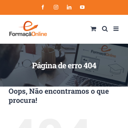
Skip
Facebook
Instagram
LinkedIn
YouTube
to
content
Página de erro 404
Oops, Não encontramos o que
procura!