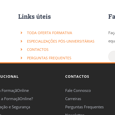
Links úteis
F
Faç
TODA OFERTA FORMATIVA
equ
ESPECIALIZAÇÕES PÓS-UNIVERSITÁRIAS
CONTACTOS
PERGUNTAS FREQUENTES
TUCIONAL
CONTACTOS
a FormaçãOnline
Fale Connosco
 a FormaçãOnline?
Carreiras
cação e Segurança
Perguntas Frequentes