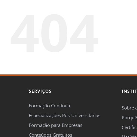
404
SERVIÇOS
INSTI
Formação Contínua
Sobre 
Especializações Pós-Universitárias
Porquê
Formação para Empresas
Certifi
Conteúdos Gratuitos