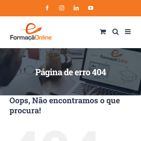
Skip
Facebook
Instagram
LinkedIn
YouTube
to
content
Página de erro 404
Oops, Não encontramos o que
procura!