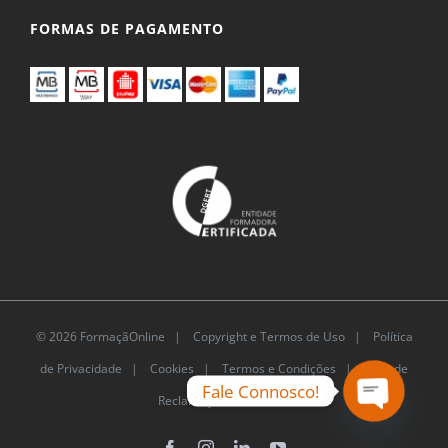
FORMAS DE PAGAMENTO
© 2026 FormaçãOnline |
Copyright e Termos de Uso
|
Política
de Privacidade
|
Cookies
|
Termos e Condições |
Livro de
Fale Connosco!
Reclamações Eletrónico
Open
chaty
Facebook
Instagram
LinkedIn
YouTube