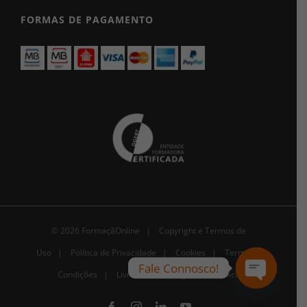
FORMAS DE PAGAMENTO
© 2026 FormaçãOnline |
Copyright e Termos de
Uso
|
Política de Privacidade
|
Cookies
|
Termos e
Fale Connosco!
Condições |
Livro de Reclamações Eletrónico
Open
chaty
Facebook
Instagram
LinkedIn
YouTube