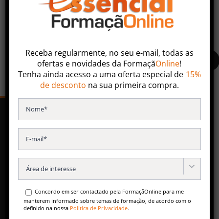
Faça uma pesquisa ou entre em contacto com nossa
equipa especializada.
Receba regularmente, no seu e-mail, todas as
ofertas
e
novidades
da
Formaçã
Online
!
Tenha ainda acesso a uma oferta especial de
15%
de desconto
na sua primeira compra.
SERVIÇOS
Formação Contínua
Especializações Pós-Universitárias

Formação para Empresas
Concordo em ser contactado pela FormaçãOnline para me
Conteúdos Gratuitos
manterem informado sobre temas de formação, de acordo com o
definido na nossa
Política de Privacidade
.