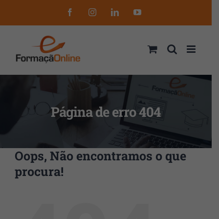
Skip
Facebook
Instagram
LinkedIn
YouTube
to
content
Página de erro 404
Oops, Não encontramos o que
procura!