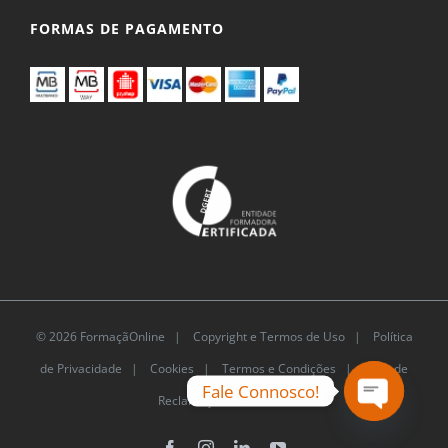
FORMAS DE PAGAMENTO
© 2026 FormaçãOnline |
Copyright e Termos de Uso
|
Política
de Privacidade
|
Cookies
|
Termos e Condições |
Livro de
Fale Connosco!
Reclamações Eletrónico
Open
chaty
Facebook
Instagram
LinkedIn
YouTube