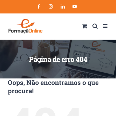
Skip
Facebook
Instagram
LinkedIn
YouTube
to
content
Página de erro 404
Oops, Não encontramos o que
procura!