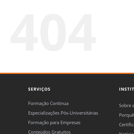
404
SERVIÇOS
INSTI
Formação Contínua
Sobre 
Especializações Pós-Universitárias
Porquê
Formação para Empresas
Certifi
Conteúdos Gratuitos