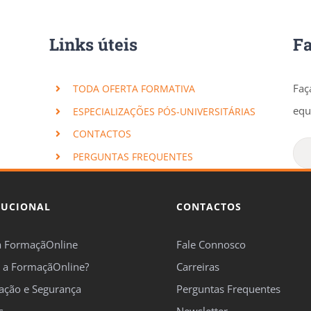
Links úteis
F
Faç
TODA OFERTA FORMATIVA
equ
ESPECIALIZAÇÕES PÓS-UNIVERSITÁRIAS
CONTACTOS
PERGUNTAS FREQUENTES
TUCIONAL
CONTACTOS
a FormaçãOnline
Fale Connosco
 a FormaçãOnline?
Carreiras
cação e Segurança
Perguntas Frequentes