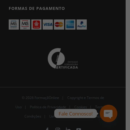
FORMAS DE PAGAMENTO
© 2026 FormaçãOnline |
Copyright e Termos de
Uso
|
Política de Privacidade
|
Cookies
|
Termos e
Fale Connosco!
Condições |
Livro de Reclamações Eletrónico
Open
chaty
Facebook
Instagram
LinkedIn
YouTube