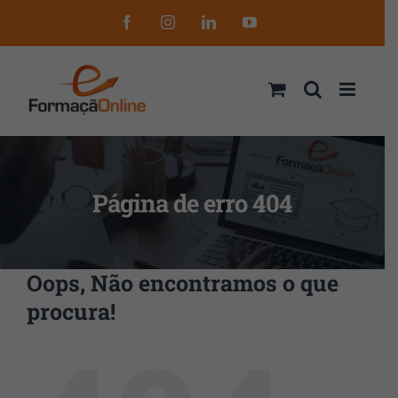
Skip
Facebook
Instagram
LinkedIn
YouTube
to
content
Página de erro 404
Oops, Não encontramos o que
procura!