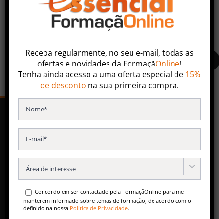
Faça uma pesquisa ou entre em contacto com nossa
equipa especializada.
Receba regularmente, no seu e-mail, todas as
ofertas
e
novidades
da
Formaçã
Online
!
Tenha ainda acesso a uma oferta especial de
15%
de desconto
na sua primeira compra.
SERVIÇOS
Formação Contínua
Especializações Pós-Universitárias

Formação para Empresas
Concordo em ser contactado pela FormaçãOnline para me
Conteúdos Gratuitos
manterem informado sobre temas de formação, de acordo com o
definido na nossa
Política de Privacidade
.