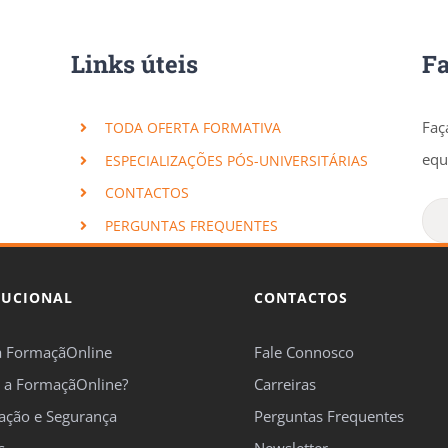
Links úteis
F
Faç
TODA OFERTA FORMATIVA
equ
ESPECIALIZAÇÕES PÓS-UNIVERSITÁRIAS
CONTACTOS
PERGUNTAS FREQUENTES
TUCIONAL
CONTACTOS
a FormaçãOnline
Fale Connosco
 a FormaçãOnline?
Carreiras
cação e Segurança
Perguntas Frequentes