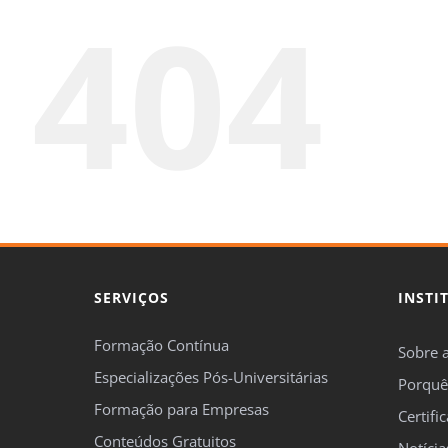
404
SERVIÇOS
INSTI
Formação Contínua
Sobre 
Especializações Pós-Universitárias
Porquê
Formação para Empresas
Certifi
Conteúdos Gratuitos