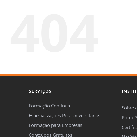
404
SERVIÇOS
INSTI
Formação Contínua
Sobre 
Especializações Pós-Universitárias
Porquê
Formação para Empresas
Certifi
Conteúdos Gratuitos