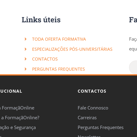
Links úteis
F
Faç
TODA OFERTA FORMATIVA
equ
ESPECIALIZAÇÕES PÓS-UNIVERSITÁRIAS
CONTACTOS
PERGUNTAS FREQUENTES
TUCIONAL
CONTACTOS
a FormaçãOnline
Fale Connosco
 a FormaçãOnline?
Carreiras
cação e Segurança
Perguntas Frequentes