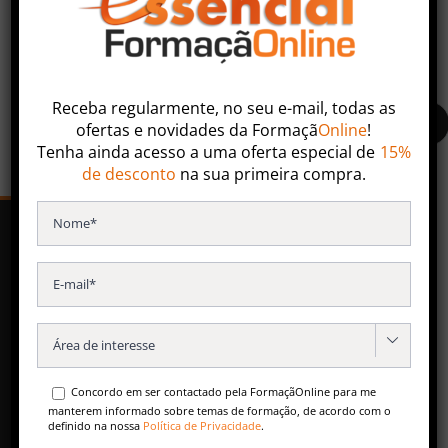
Faça uma pesquisa ou entre em contacto com nossa
equipa especializada.
Receba regularmente, no seu e-mail, todas as
ofertas
e
novidades
da
Formaçã
Online
!
Tenha ainda acesso a uma oferta especial de
15%
de desconto
na sua primeira compra.
SERVIÇOS
Formação Contínua
Especializações Pós-Universitárias

Formação para Empresas
Concordo em ser contactado pela FormaçãOnline para me
Conteúdos Gratuitos
manterem informado sobre temas de formação, de acordo com o
definido na nossa
Política de Privacidade
.