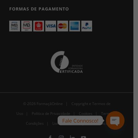
FORMAS DE PAGAMENTO
© 2026 FormaçãOnline |
Copyright e Termos de
Uso
|
Política de Privacidade
|
Cookies
|
Termos e
Fale Connosco!
Condições |
Livro de Reclamações Eletrónico
Open
chaty
Facebook
Instagram
LinkedIn
YouTube