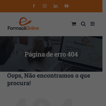
Skip
Facebook
Instagram
LinkedIn
YouTube
to
content
Página de erro 404
Oops, Não encontramos o que
procura!