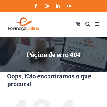
Skip
Facebook
Instagram
LinkedIn
YouTube
to
content
Página de erro 404
Oops, Não encontramos o que
procura!