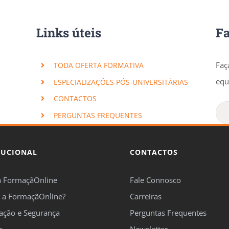
Links úteis
F
Faç
TODA OFERTA FORMATIVA
equ
ESPECIALIZAÇÕES PÓS-UNIVERSITÁRIAS
CONTACTOS
PERGUNTAS FREQUENTES
TUCIONAL
CONTACTOS
a FormaçãOnline
Fale Connosco
 a FormaçãOnline?
Carreiras
cação e Segurança
Perguntas Frequentes