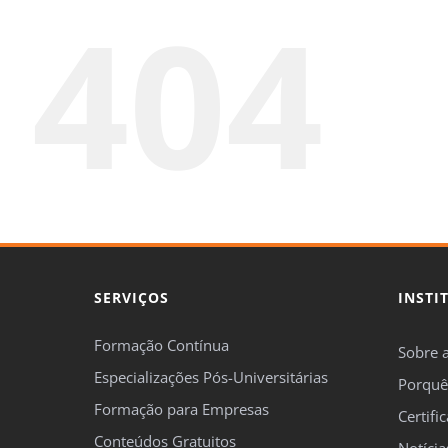
404
SERVIÇOS
INSTI
Formação Contínua
Sobre 
Especializações Pós-Universitárias
Porquê
Formação para Empresas
Certifi
Conteúdos Gratuitos