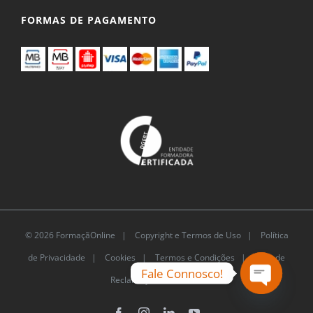
FORMAS DE PAGAMENTO
© 2026 FormaçãOnline |
Copyright e Termos de Uso
|
Política
de Privacidade
|
Cookies
|
Termos e Condições |
Livro de
Fale Connosco!
Reclamações Eletrónico
Open
chaty
Facebook
Instagram
LinkedIn
YouTube