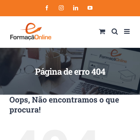
Skip
Facebook
Instagram
LinkedIn
YouTube
to
content
Página de erro 404
Oops, Não encontramos o que
procura!