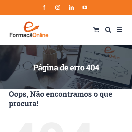
Skip
Facebook
Instagram
LinkedIn
YouTube
to
content
Página de erro 404
Oops, Não encontramos o que
procura!