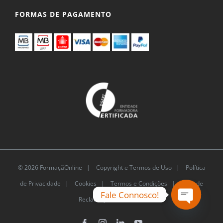
FORMAS DE PAGAMENTO
© 2026 FormaçãOnline |
Copyright e Termos de Uso
|
Política
de Privacidade
|
Cookies
|
Termos e Condições |
Livro de
Fale Connosco!
Reclamações Eletrónico
Open
chaty
Facebook
Instagram
LinkedIn
YouTube