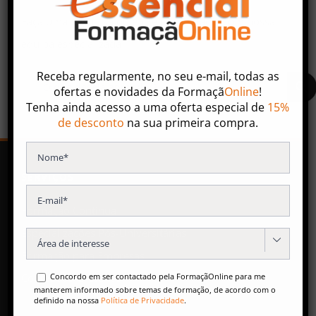
Faça uma pesquisa ou entre em contacto com nossa
equipa especializada.
Receba regularmente, no seu e-mail, todas as
ofertas
e
novidades
da
Formaçã
Online
!
Tenha ainda acesso a uma oferta especial de
15%
de desconto
na sua primeira compra.
SERVIÇOS
Formação Contínua
Especializações Pós-Universitárias

Formação para Empresas
Concordo em ser contactado pela FormaçãOnline para me
Conteúdos Gratuitos
manterem informado sobre temas de formação, de acordo com o
definido na nossa
Política de Privacidade
.