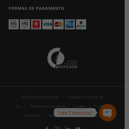
FORMAS DE PAGAMENTO
© 2026 FormaçãOnline |
Copyright e Termos de
Uso
|
Política de Privacidade
|
Cookies
|
Termos e
Fale Connosco!
Condições |
Livro de Reclamações Eletrónico
Open
chaty
Facebook
Instagram
LinkedIn
YouTube