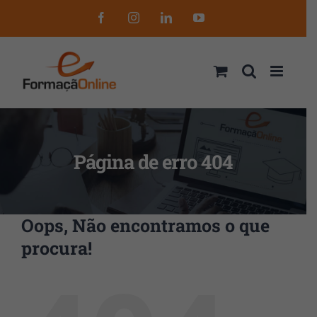
Skip
Facebook
Instagram
LinkedIn
YouTube
to
content
Página de erro 404
Oops, Não encontramos o que
procura!