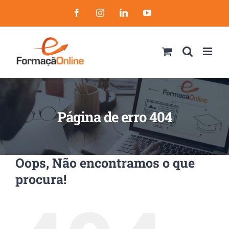
Skip
Facebook
Instagram
LinkedIn
YouTube
to
content
Página de erro 404
Oops, Não encontramos o que
procura!