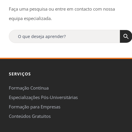
Faça uma pesquisa ou entre em contacto com nossa
equipa especializada.
ofertas
novidades
Formaçã
Online
15%
de desconto
SERVIÇOS
Formação Contínua
Especializações Pós-Universitárias

Formação para Empresas
Concordo em ser contactado pela FormaçãOnline para me
Conteúdos Gratuitos
manterem informado sobre temas de formação, de acordo com o
definido na nossa
Política de Privacidade
.