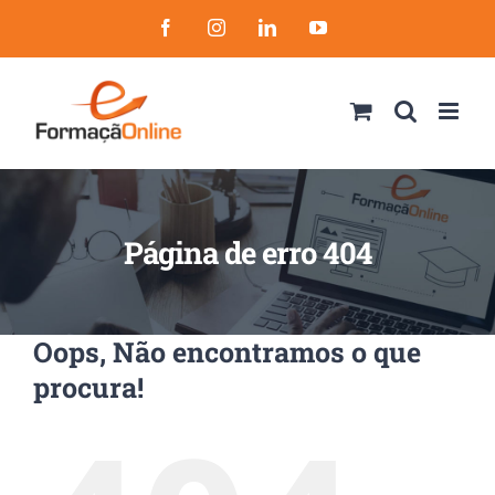
Skip
Facebook
Instagram
LinkedIn
YouTube
to
content
Página de erro 404
Oops, Não encontramos o que
procura!