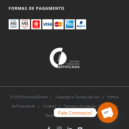
FORMAS DE PAGAMENTO
© 2026 FormaçãOnline |
Copyright e Termos de
Uso
|
Política de Privacidade
|
Cookies
|
Termos e
Fale Connosco!
Condições |
Livro de Reclamações Eletrónico
Open
chaty
Facebook
Instagram
LinkedIn
YouTube