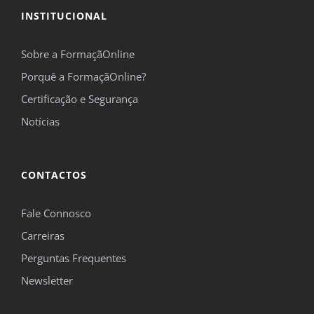
INSTITUCIONAL
*Campos obrigatórios.
Sobre a FormaçãOnline
Este site é protegido pelo reCAPTCHA e pelo Google
Política de privacidade
e
Termos de
Porquê a FormaçãOnline?
serviço
se aplicam.
Certificação e Segurança
Notícias
CONTACTOS
Fale Connosco
Carreiras
Perguntas Frequentes
Newsletter