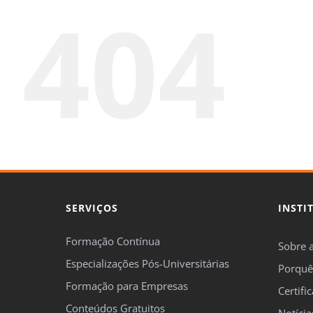
404
SERVIÇOS
INSTI
Formação Contínua
Sobre 
Especializações Pós-Universitárias
Porquê
Formação para Empresas
Certifi
Conteúdos Gratuitos