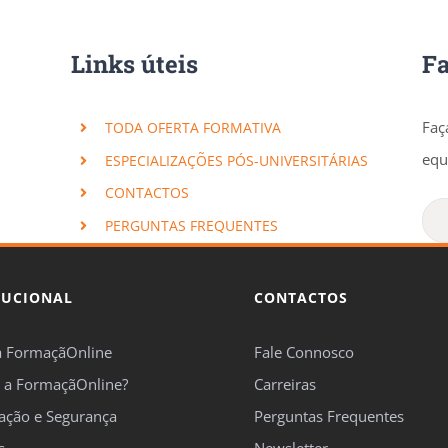
Links úteis
F
Faç
TODA OFERTA FORMATIVA
equ
ESPECIALIZAÇÕES PÓS-UNIVERSITÁRIAS
CONTACTOS
PERGUNTAS FREQUENTES
TUCIONAL
CONTACTOS
a FormaçãOnline
Fale Connosco
 a FormaçãOnline?
Carreiras
cação e Segurança
Perguntas Frequentes