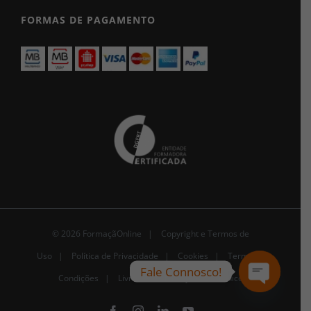
FORMAS DE PAGAMENTO
© 2026 FormaçãOnline |
Copyright e Termos de
Uso
|
Política de Privacidade
|
Cookies
|
Termos e
Fale Connosco!
Condições |
Livro de Reclamações Eletrónico
Open
chaty
Facebook
Instagram
LinkedIn
YouTube