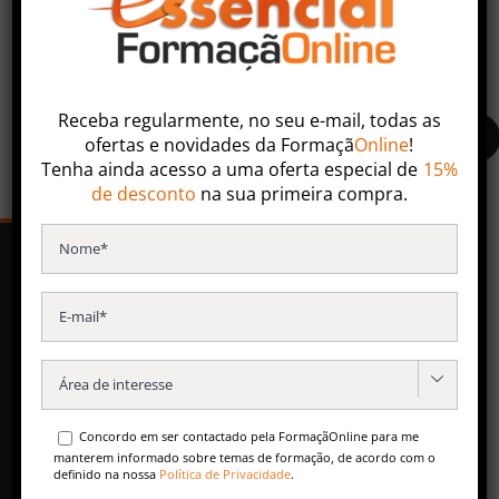
Faça uma pesquisa ou entre em contacto com nossa
equipa especializada.
Receba regularmente, no seu e-mail, todas as
ofertas
e
novidades
da
Formaçã
Online
!
Tenha ainda acesso a uma oferta especial de
15%
de desconto
na sua primeira compra.
SERVIÇOS
Formação Contínua
Especializações Pós-Universitárias

Formação para Empresas
Concordo em ser contactado pela FormaçãOnline para me
Conteúdos Gratuitos
manterem informado sobre temas de formação, de acordo com o
definido na nossa
Política de Privacidade
.