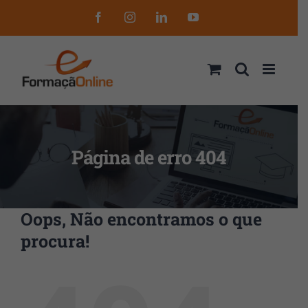
Skip
Facebook
Instagram
LinkedIn
YouTube
to
content
Página de erro 404
Oops, Não encontramos o que
procura!