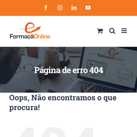
Skip
Facebook
Instagram
LinkedIn
YouTube
to
content
Página de erro 404
Oops, Não encontramos o que
procura!