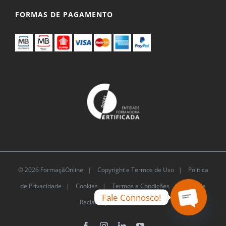
FORMAS DE PAGAMENTO
© 2026 FormaçãOnline |
Copyright e Termos de
Uso
|
Política de Privacidade
|
Cookies
|
Termos e
Fale Connosco!
Condições |
Livro de Reclamações Eletrónico
Open
chaty
Facebook
Instagram
LinkedIn
YouTube