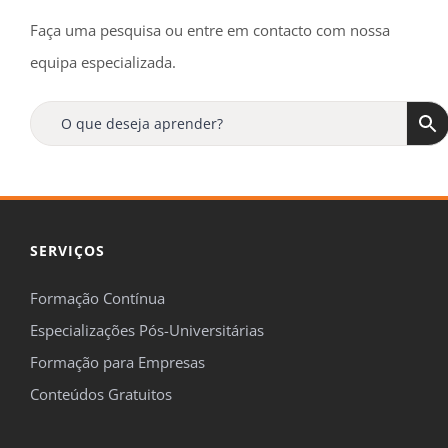
Faça uma pesquisa ou entre em contacto com nossa
equipa especializada.
Receba regularmente, no seu e-mail, todas as
ofertas
e
novidades
da
Formaçã
Online
!
Tenha ainda acesso a uma oferta especial de
15%
de desconto
na sua primeira compra.
SERVIÇOS
Formação Contínua
Especializações Pós-Universitárias

Formação para Empresas
Concordo em ser contactado pela FormaçãOnline para me
Conteúdos Gratuitos
manterem informado sobre temas de formação, de acordo com o
definido na nossa
Política de Privacidade
.