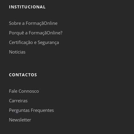
INSTITUCIONAL
*Campos obrigatórios.
Sobre a FormaçãOnline
Este site é protegido pelo reCAPTCHA e pelo Google
Política de privacidade
e
Termos de
Porquê a FormaçãOnline?
serviço
se aplicam.
Certificação e Segurança
Notícias
CONTACTOS
Fale Connosco
Carreiras
Perguntas Frequentes
Newsletter