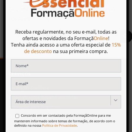
Faça uma pesquisa ou entre em contacto com nossa
equipa especializada.
Receba regularmente, no seu e-mail, todas as
ofertas
e
novidades
da
Formaçã
Online
!
Tenha ainda acesso a uma oferta especial de
15%
de desconto
na sua primeira compra.
SERVIÇOS
Formação Contínua
Especializações Pós-Universitárias

Formação para Empresas
Concordo em ser contactado pela FormaçãOnline para me
Conteúdos Gratuitos
manterem informado sobre temas de formação, de acordo com o
definido na nossa
Política de Privacidade
.