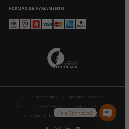
FORMAS DE PAGAMENTO
© 2026 FormaçãOnline |
Copyright e Termos de
Uso
|
Política de Privacidade
|
Cookies
|
Termos e
Fale Connosco!
Condições |
Livro de Reclamações Eletrónico
Open
chaty
Facebook
Instagram
LinkedIn
YouTube