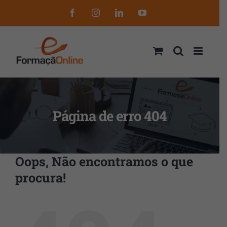
Skip
Facebook
Instagram
LinkedIn
YouTube
to
content
Página de erro 404
Oops, Não encontramos o que
procura!