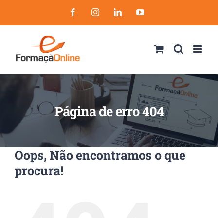
Skip
Facebook
Instagram
LinkedIn
YouTube
to
content
Página de erro 404
Oops, Não encontramos o que
procura!