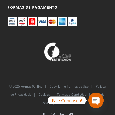
FORMAS DE PAGAMENTO
© 2026 FormaçãOnline |
Copyright e Termos de Uso
|
Política
de Privacidade
|
Cookies
|
Termos e Condições |
Livro de
Fale Connosco!
Reclamações Eletrónico
Open
chaty
Facebook
Instagram
LinkedIn
YouTube