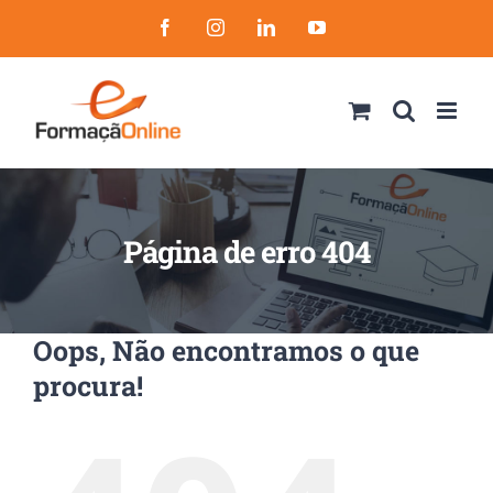
Skip
Facebook
Instagram
LinkedIn
YouTube
to
content
Página de erro 404
Oops, Não encontramos o que
procura!