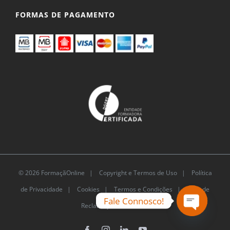
FORMAS DE PAGAMENTO
© 2026 FormaçãOnline |
Copyright e Termos de Uso
|
Política
de Privacidade
|
Cookies
|
Termos e Condições |
Livro de
Fale Connosco!
Reclamações Eletrónico
Open
chaty
Facebook
Instagram
LinkedIn
YouTube