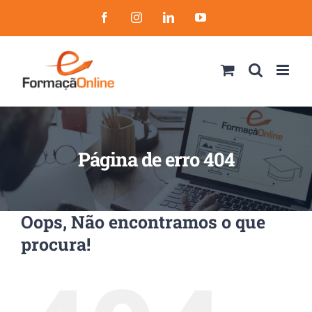
Skip
Facebook
Instagram
LinkedIn
YouTube
to
content
Página de erro 404
Oops, Não encontramos o que
procura!