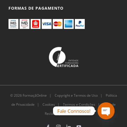
FORMAS DE PAGAMENTO
© 2026 FormaçãOnline |
Copyright e Termos de Uso
|
Política
de Privacidade
|
Cookies
|
Termos e Condições |
Livro de
Fale Connosco!
Reclamações Eletrónico
Open
Facebook
Instagram
LinkedIn
YouTube