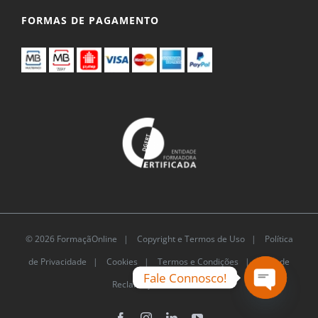
FORMAS DE PAGAMENTO
© 2026 FormaçãOnline |
Copyright e Termos de Uso
|
Política
de Privacidade
|
Cookies
|
Termos e Condições |
Livro de
Fale Connosco!
Reclamações Eletrónico
Open
Facebook
Instagram
LinkedIn
YouTube