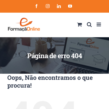
Skip
Facebook
Instagram
LinkedIn
YouTube
to
content
Página de erro 404
Oops, Não encontramos o que
procura!