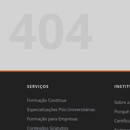
404
T
SERVIÇOS
INSTI
s
Formação Contínua
Sobre a
Especializações Pós-Universitárias
Porquê
*Ca
Formação para Empresas
Certifi
Este
Conteúdos Gratuitos