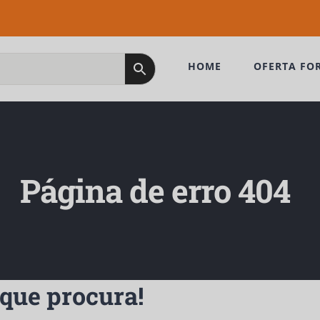
HOME
OFERTA FO
Página de erro 404
Subscreva a nossa Newsletter!
que procura!