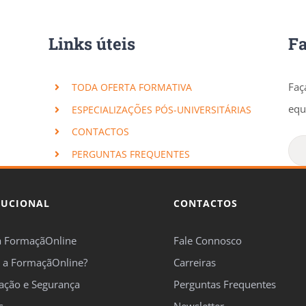
Links úteis
F
Faç
TODA OFERTA FORMATIVA
equ
ESPECIALIZAÇÕES PÓS-UNIVERSITÁRIAS
CONTACTOS
PERGUNTAS FREQUENTES
TUCIONAL
CONTACTOS
a FormaçãOnline
Fale Connosco
 a FormaçãOnline?
Carreiras
cação e Segurança
Perguntas Frequentes