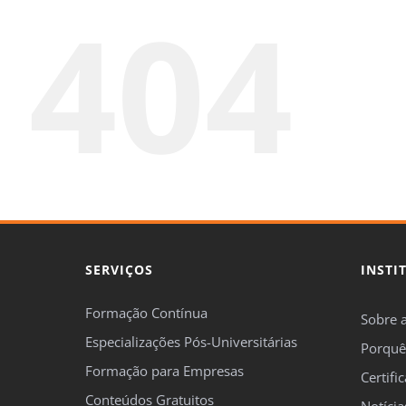
404
SERVIÇOS
INSTI
Formação Contínua
Sobre 
Especializações Pós-Universitárias
Porquê
Formação para Empresas
Certifi
Conteúdos Gratuitos