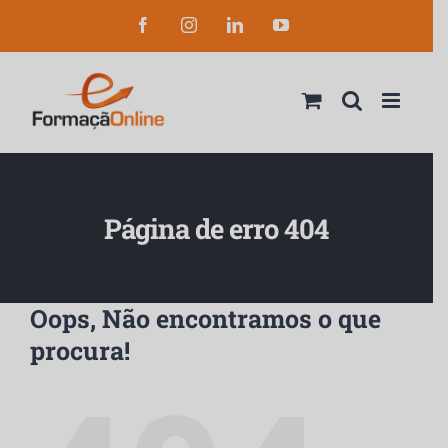
Skip
Facebook
Instagram
LinkedIn
YouTube
to
content
Página de erro 404
Oops, Não encontramos o que
procura!