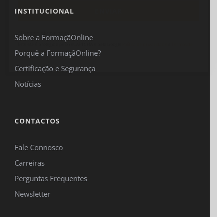
INSTITUCIONAL
*Campos obrigatórios.
Sobre a FormaçãOnline
Este site é protegido pelo reCAPTCHA e pelo Google
Política de privacidade
e
Termos de
Porquê a FormaçãOnline?
serviço
se aplicam.
Certificação e Segurança
Notícias
CONTACTOS
Fale Connosco
Carreiras
Perguntas Frequentes
Newsletter