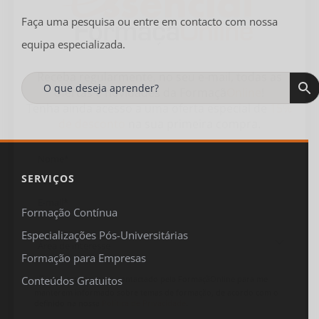
Faça uma pesquisa ou entre em contacto com nossa
equipa especializada.
Receba regularmente, no seu e-mail, todas as
ofertas
e
novidades
da
Formaçã
Online
!
Tenha ainda acesso a uma oferta especial de
15%
de desconto
na sua primeira compra.
SERVIÇOS
Formação Contínua
Especializações Pós-Universitárias

Formação para Empresas
Concordo em ser contactado pela FormaçãOnline para me
Conteúdos Gratuitos
manterem informado sobre temas de formação, de acordo com o
definido na nossa
Política de Privacidade
.