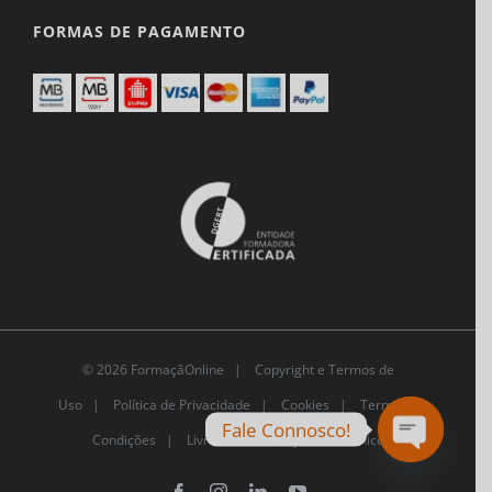
FORMAS DE PAGAMENTO
© 2026 FormaçãOnline |
Copyright e Termos de
Uso
|
Política de Privacidade
|
Cookies
|
Termos e
Fale Connosco!
Condições |
Livro de Reclamações Eletrónico
Open
chaty
Facebook
Instagram
LinkedIn
YouTube