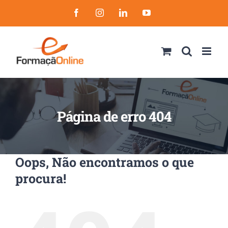
Skip
Facebook
Instagram
LinkedIn
YouTube
to
content
Página de erro 404
Oops, Não encontramos o que
procura!