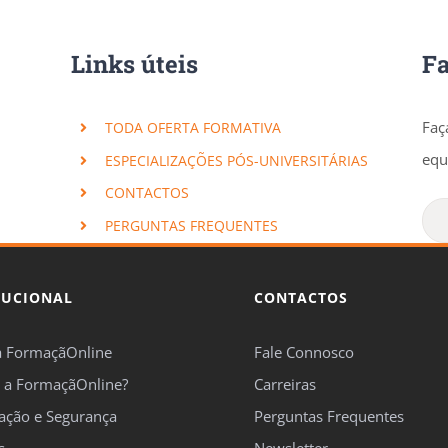
Links úteis
F
Faç
TODA OFERTA FORMATIVA
equ
ESPECIALIZAÇÕES PÓS-UNIVERSITÁRIAS
CONTACTOS
PERGUNTAS FREQUENTES
TUCIONAL
CONTACTOS
a FormaçãOnline
Fale Connosco
 a FormaçãOnline?
Carreiras
cação e Segurança
Perguntas Frequentes