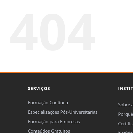
404
SERVIÇOS
INSTI
Formação Contínua
Sobre 
Especializações Pós-Universitárias
Porquê
Formação para Empresas
Certifi
Conteúdos Gratuitos