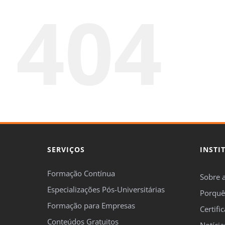
404
SERVIÇOS
INSTI
Formação Contínua
Sobre 
Especializações Pós-Universitárias
Porquê
Formação para Empresas
Certifi
Conteúdos Gratuitos