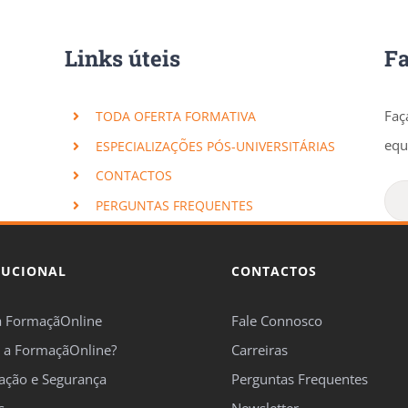
Links úteis
F
Faç
TODA OFERTA FORMATIVA
equ
ESPECIALIZAÇÕES PÓS-UNIVERSITÁRIAS
CONTACTOS
PERGUNTAS FREQUENTES
TUCIONAL
CONTACTOS
a FormaçãOnline
Fale Connosco
 a FormaçãOnline?
Carreiras
cação e Segurança
Perguntas Frequentes