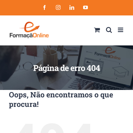
Skip
Facebook
Instagram
LinkedIn
YouTube
to
content
Página de erro 404
Oops, Não encontramos o que
procura!