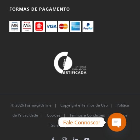
FORMAS DE PAGAMENTO
© 2026 FormaçãOnline |
Copyright e Termos de Uso
|
Política
de Privacidade
|
Cookies
|
Termos e Condições |
Livro de
Fale Connosco!
Reclamações Eletrónico
Open
Facebook
Instagram
LinkedIn
YouTube