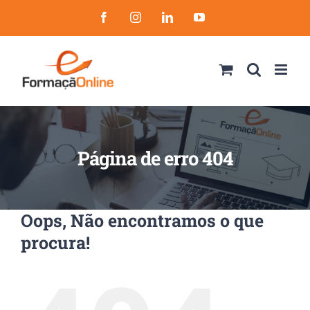
Skip
Facebook
Instagram
LinkedIn
YouTube
to
content
Página de erro 404
Oops, Não encontramos o que
procura!