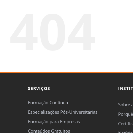
404
SERVIÇOS
INSTI
Formação Contínua
Sobre 
Especializações Pós-Universitárias
Porquê
Formação para Empresas
Certifi
Conteúdos Gratuitos