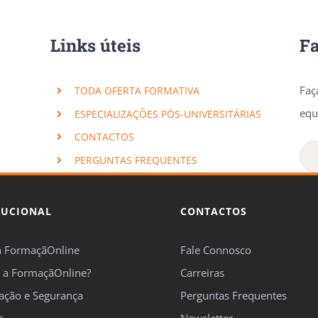
Links úteis
F
Faç
TODA OFERTA FORMATIVA
equ
ESPECIALIZAÇÕES PÓS-UNIVERSITÁRIAS
CONTACTOS
PERGUNTAS FREQUENTES
TUCIONAL
CONTACTOS
a FormaçãOnline
Fale Connosco
 a FormaçãOnline?
Carreiras
cação e Segurança
Perguntas Frequentes