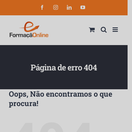
Skip
Facebook
Instagram
LinkedIn
YouTube
to
content
Página de erro 404
Oops, Não encontramos o que
procura!