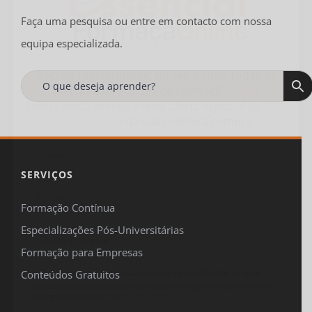
Faça uma pesquisa ou entre em contacto com nossa
equipa especializada.
Receba regularmente, no seu e-mail, todas as
ofertas
e
novidades
da
Formaçã
Online
!
Tenha ainda acesso a uma oferta especial de
15%
de desconto
na sua primeira compra.
SERVIÇOS
Formação Contínua
Especializações Pós-Universitárias

Formação para Empresas
Concordo em ser contactado pela FormaçãOnline para me
Conteúdos Gratuitos
manterem informado sobre temas de formação, de acordo com o
definido na nossa
Política de Privacidade
.