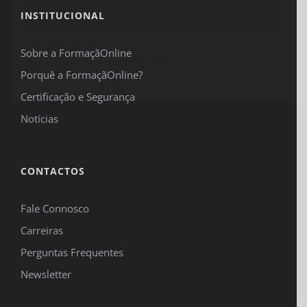
INSTITUCIONAL
*Campos obrigatórios.
Sobre a FormaçãOnline
Este site é protegido pelo reCAPTCHA e pelo Google
Política de privacidade
e
Termos de
Porquê a FormaçãOnline?
serviço
se aplicam.
Certificação e Segurança
Notícias
CONTACTOS
Fale Connosco
Carreiras
Perguntas Frequentes
Newsletter