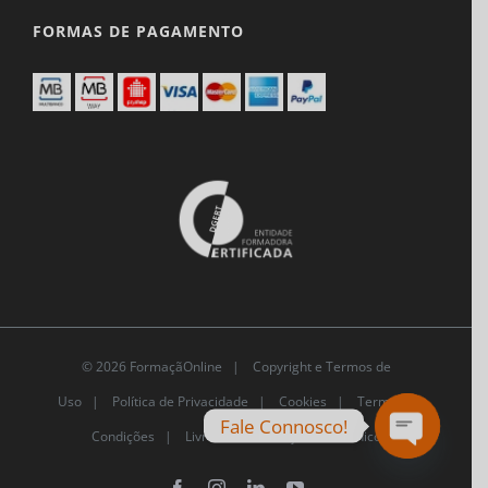
FORMAS DE PAGAMENTO
© 2026 FormaçãOnline |
Copyright e Termos de
Uso
|
Política de Privacidade
|
Cookies
|
Termos e
Fale Connosco!
Condições |
Livro de Reclamações Eletrónico
Open
chaty
Facebook
Instagram
LinkedIn
YouTube