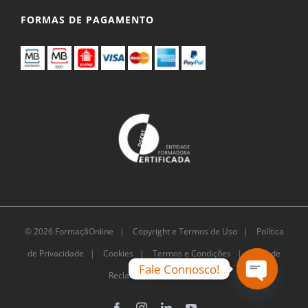
FORMAS DE PAGAMENTO
© 2026 FormaçãOnline |
Copyright e Termos de Uso
|
Política
de Privacidade
|
Cookies
|
Termos e Condições |
Livro de
Fale Connosco!
Reclamações Eletrónico
Open
Facebook
Instagram
LinkedIn
YouTube