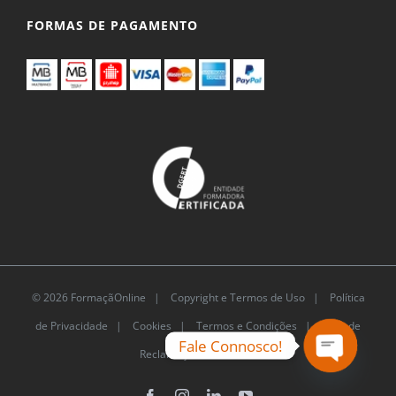
FORMAS DE PAGAMENTO
© 2026 FormaçãOnline |
Copyright e Termos de Uso
|
Política
de Privacidade
|
Cookies
|
Termos e Condições |
Livro de
Fale Connosco!
Reclamações Eletrónico
Open
chaty
Facebook
Instagram
LinkedIn
YouTube