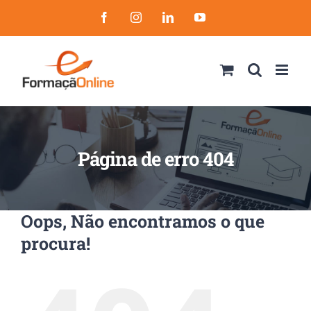
Skip
Facebook
Instagram
LinkedIn
YouTube
to
content
Página de erro 404
Oops, Não encontramos o que
procura!