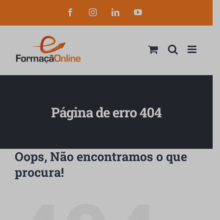
Skip
Facebook
Instagram
LinkedIn
YouTube
to
content
Página de erro 404
Oops, Não encontramos o que
procura!