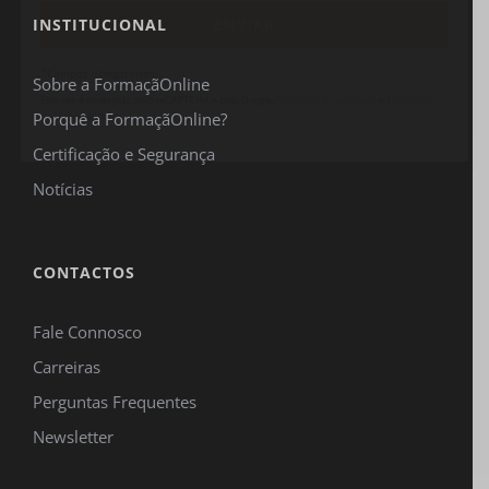
INSTITUCIONAL
*Campos obrigatórios.
Sobre a FormaçãOnline
Este site é protegido pelo reCAPTCHA e pelo Google
Política de privacidade
e
Termos de
Porquê a FormaçãOnline?
serviço
se aplicam.
Certificação e Segurança
Notícias
CONTACTOS
Fale Connosco
Carreiras
Perguntas Frequentes
Newsletter