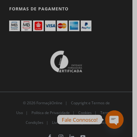
FORMAS DE PAGAMENTO
© 2026 FormaçãOnline |
Copyright e Termos de
Uso
|
Política de Privacidade
|
Cookies
|
Termos e
Fale Connosco!
Condições |
Livro de Reclamações Eletrónico
Open
chaty
Facebook
Instagram
LinkedIn
YouTube