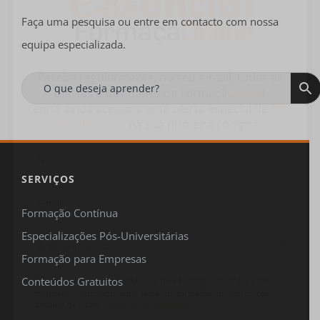
Faça uma pesquisa ou entre em contacto com nossa
equipa especializada.
Receba regularmente, no seu e-mail, todas as
ofertas
e
novidades
da
Formaçã
Online
!
Tenha ainda acesso a uma oferta especial de
15%
de desconto
na sua primeira compra.
SERVIÇOS
Formação Contínua
Especializações Pós-Universitárias

Formação para Empresas
Concordo em ser contactado pela FormaçãOnline para me
Conteúdos Gratuitos
manterem informado sobre temas de formação, de acordo com o
definido na nossa
Política de Privacidade
.