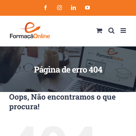
Skip
Facebook
Instagram
LinkedIn
YouTube
to
content
Página de erro 404
Oops, Não encontramos o que
procura!