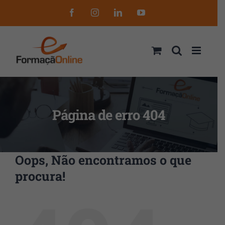
Skip
Facebook
Instagram
LinkedIn
YouTube
to
content
Página de erro 404
Oops, Não encontramos o que
procura!