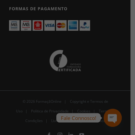
FORMAS DE PAGAMENTO
© 2026 FormaçãOnline |
Copyright e Termos de
Uso
|
Política de Privacidade
|
Cookies
|
Termos e
Fale Connosco!
Condições |
Livro de Reclamações Eletrónico
Open
chaty
Facebook
Instagram
LinkedIn
YouTube