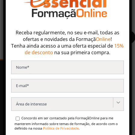
Faça uma pesquisa ou entre em contacto com nossa
equipa especializada.
Receba regularmente, no seu e-mail, todas as
ofertas
e
novidades
da
Formaçã
Online
!
Tenha ainda acesso a uma oferta especial de
15%
de desconto
na sua primeira compra.
SERVIÇOS
Formação Contínua
Especializações Pós-Universitárias

Formação para Empresas
Concordo em ser contactado pela FormaçãOnline para me
Conteúdos Gratuitos
manterem informado sobre temas de formação, de acordo com o
definido na nossa
Política de Privacidade
.