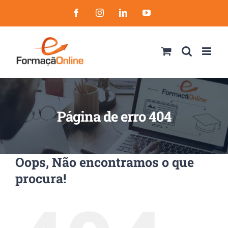
Skip
Facebook
Instagram
LinkedIn
YouTube
to
content
Página de erro 404
Oops, Não encontramos o que
procura!