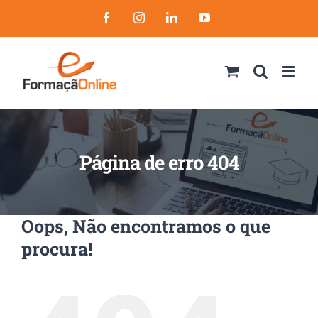
Skip
Facebook
Instagram
LinkedIn
YouTube
to
content
Página de erro 404
Oops, Não encontramos o que
procura!