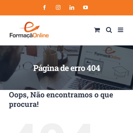
Skip
Facebook
Instagram
LinkedIn
YouTube
to
content
Página de erro 404
Oops, Não encontramos o que
procura!