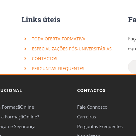
Links úteis
F
Faç
TODA OFERTA FORMATIVA
equ
ESPECIALIZAÇÕES PÓS-UNIVERSITÁRIAS
CONTACTOS
PERGUNTAS FREQUENTES
TUCIONAL
CONTACTOS
a FormaçãOnline
Fale Connosco
 a FormaçãOnline?
Carreiras
cação e Segurança
Perguntas Frequentes