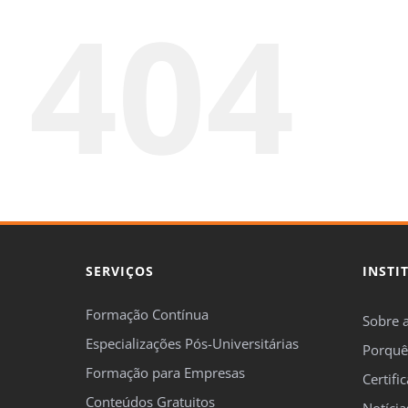
404
SERVIÇOS
INSTI
Formação Contínua
Sobre 
Especializações Pós-Universitárias
Porquê
Formação para Empresas
Certifi
Conteúdos Gratuitos